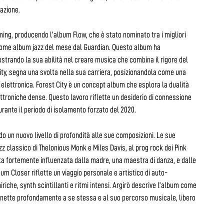
razione.
ming, producendo l’album Flow, che è stato nominato tra i migliori
come album jazz del mese dal Guardian. Questo album ha
strando la sua abilità nel creare musica che combina il rigore del
ity, segna una svolta nella sua carriera, posizionandola come una
lettronica. Forest City è un concept album che esplora la dualità
ttroniche dense. Questo lavoro riflette un desiderio di connessione
rante il periodo di isolamento forzato del 2020.
do un nuovo livello di profondità alle sue composizioni. Le sue
z classico di Thelonious Monk e Miles Davis, al prog rock dei Pink
tata fortemente influenzata dalla madre, una maestra di danza, e dalle
um Closer riflette un viaggio personale e artistico di auto-
riche, synth scintillanti e ritmi intensi. Argirò descrive l’album come
onnette profondamente a se stessa e al suo percorso musicale, libero