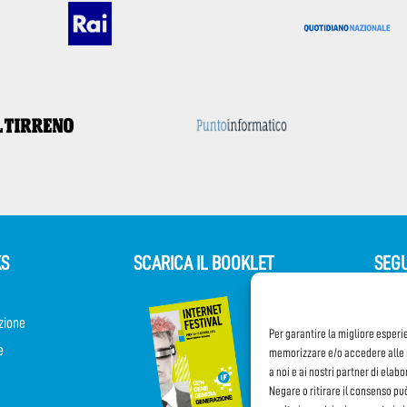
KS
SCARICA IL BOOKLET
SEGU
zione
Per garantire la migliore esperi
e
memorizzare e/o accedere alle i
a noi e ai nostri partner di elab
Negare o ritirare il consenso pu