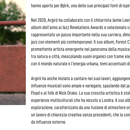
hanno aperto per Björk, una delle sue principali fonti di ispi
Nel 2020, Argirò ha collaborato con il chitarrista Jamie Lee
album dell’anno ai Jazz Revelations Awards e selezionato 
rappresentato un passo importante nella sua carriera, dimo
jazz con elementi più contemporanei. Il suo album, Forest C
promettente artista emergente nel panorama della musica e
tra natura e città, mescolando suoni organici con trame ele
con il mondo naturale e l’energia urbana, temi accentuati du
Argirò ha anche iniziato a cantare nei suoi lavori, aggiungen
influenze musicali sono ampie e variegate, spaziando dal jaz
Floyd e al folk di Nick Drake. La sua crescita artistica è s
esperienze multiculturali che ha vissuto a Londra. Il suo alb
esplorazione, caratterizzato da una fusione di atmosfere oni
un lavoro di chiarezza creativa senza precedenti, che la c
da influenze esterne.