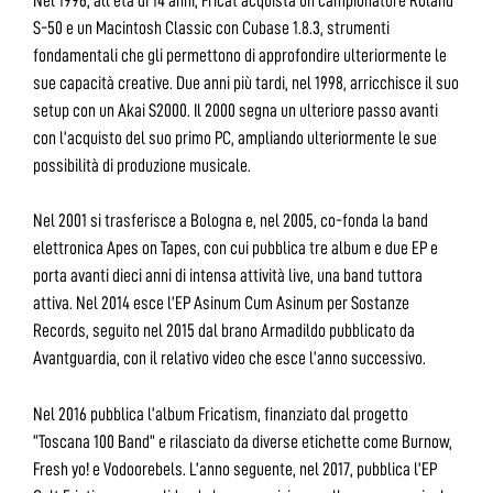
Nel 1996, all’età di 14 anni, Fricat acquista un campionatore Roland
S-50 e un Macintosh Classic con Cubase 1.8.3, strumenti
fondamentali che gli permettono di approfondire ulteriormente le
sue capacità creative. Due anni più tardi, nel 1998, arricchisce il suo
setup con un Akai S2000. Il 2000 segna un ulteriore passo avanti
con l’acquisto del suo primo PC, ampliando ulteriormente le sue
possibilità di produzione musicale.
Nel 2001 si trasferisce a Bologna e, nel 2005, co-fonda la band
elettronica Apes on Tapes, con cui pubblica tre album e due EP e
porta avanti dieci anni di intensa attività live, una band tuttora
attiva. Nel 2014 esce l’EP Asinum Cum Asinum per Sostanze
Records, seguito nel 2015 dal brano Armadildo pubblicato da
Avantguardia, con il relativo video che esce l’anno successivo.
Nel 2016 pubblica l’album Fricatism, finanziato dal progetto
“Toscana 100 Band” e rilasciato da diverse etichette come Burnow,
Fresh yo! e Vodoorebels. L’anno seguente, nel 2017, pubblica l’EP