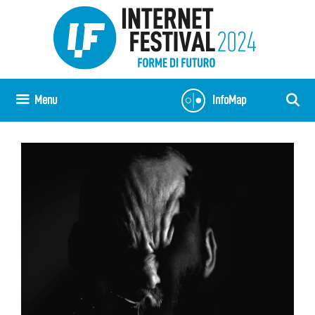
Vai
al
contenuto
Menu
InfoMap