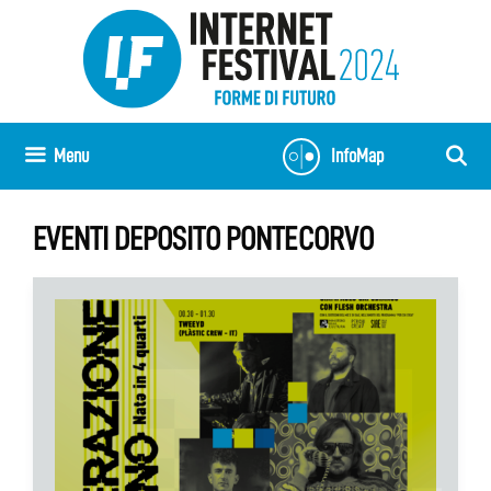
Vai
al
contenuto
Menu
InfoMap
EVENTI DEPOSITO PONTECORVO