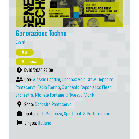
Generazione Techno
Eventi
#ia
#musica
12/10/2024 22:00
Con:
Alessio Landini
,
Ceephax Acid Crew
,
Deposito
Pontecorvo
,
Fabio Florido
,
Gianpaolo Capobianco Flesh
orchestra
,
Michele Fontanelli
,
Tweeyd
,
Vidrik
Sede:
Deposito Pontecorvo
Tipologia:
In Presenza
,
Spettacoli & Performance
Lingua:
Italiano