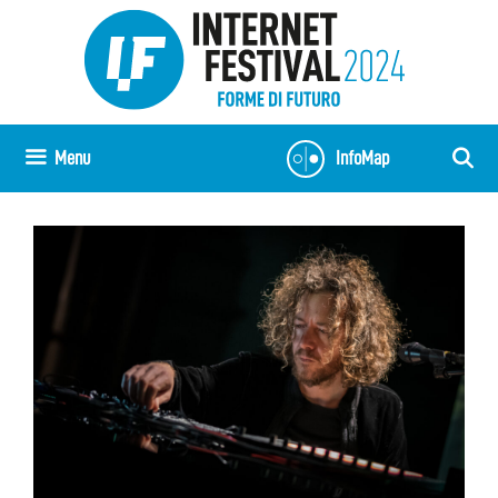
Vai
al
contenuto
Menu
InfoMap