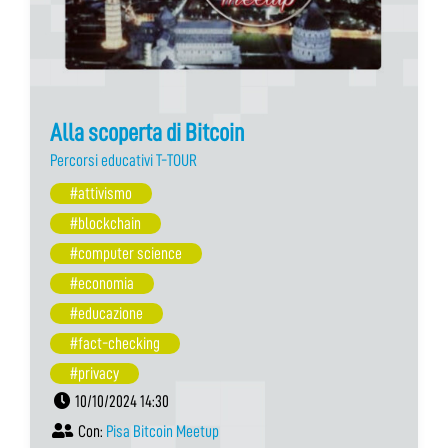
Alla scoperta di Bitcoin
Percorsi educativi T-TOUR
#attivismo
#blockchain
#computer science
#economia
#educazione
#fact-checking
#privacy
10/10/2024 14:30
Con:
Pisa Bitcoin Meetup