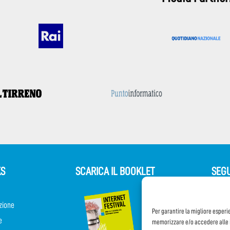
KS
SCARICA IL BOOKLET
SEGU
zione
Per garantire la migliore esperi
e
memorizzare e/o accedere alle i