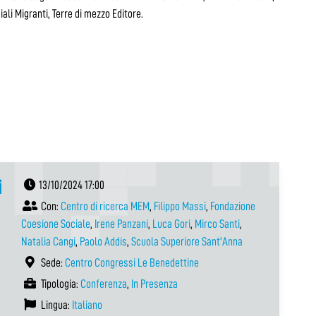
iali Migranti, Terre di mezzo Editore.
i
13/10/2024 17:00
Con:
Centro di ricerca MEM
,
Filippo Massi
,
Fondazione
Coesione Sociale
,
Irene Panzani
,
Luca Gori
,
Mirco Santi
,
Natalia Cangi
,
Paolo Addis
,
Scuola Superiore Sant'Anna
Sede:
Centro Congressi Le Benedettine
Tipologia:
Conferenza
,
In Presenza
Lingua:
Italiano