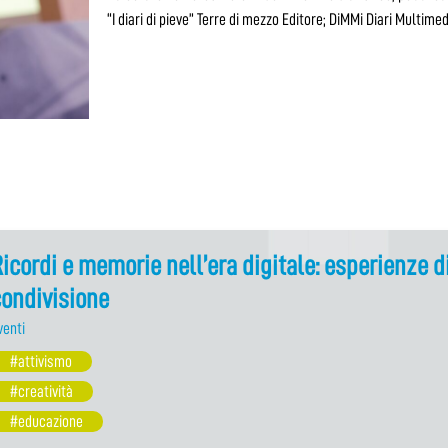
“I diari di pieve” Terre di mezzo Editore; DiMMi Diari Multimed
icordi e memorie nell’era digitale: esperienze d
ondivisione
venti
#attivismo
#creatività
#educazione