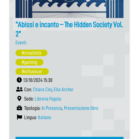
“Abissi e incanto – The Hidden Society Vol.
2”
Eventi
#creatività
#gaming
#influencer
13/10/2024 15:30
Con:
Chiara Cini
,
Ella Archer
Sede:
Libreria Fogola
Tipologia:
In Presenza
,
Presentazione libro
Lingua:
Italiano