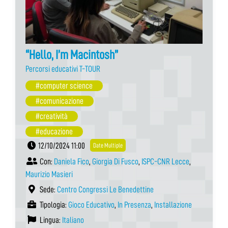
“Hello, I’m Macintosh”
Percorsi educativi T-TOUR
#computer science
#comunicazione
#creatività
#educazione
12/10/2024 11:00
Date Multiple
Con:
Daniela Fico
,
Giorgia Di Fusco
,
ISPC-CNR Lecce
,
Maurizio Masieri
Sede:
Centro Congressi Le Benedettine
Tipologia:
Gioco Educativo
,
In Presenza
,
Installazione
Lingua:
Italiano