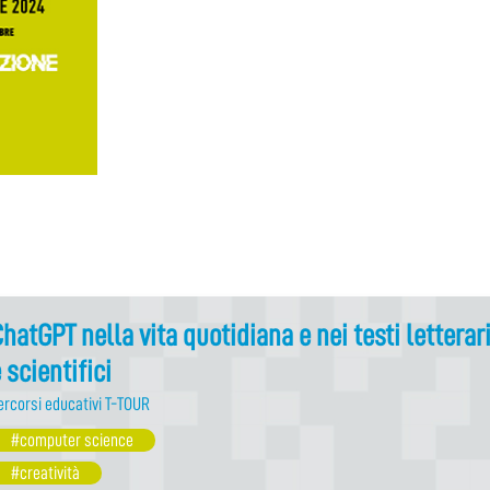
hatGPT nella vita quotidiana e nei testi letterar
 scientifici
ercorsi educativi T-TOUR
#computer science
#creatività