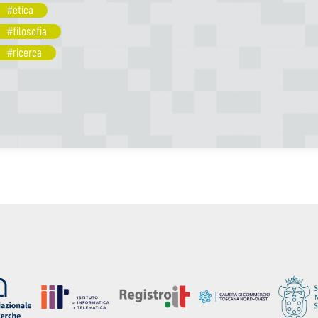
#etica
#filosofia
#ricerca