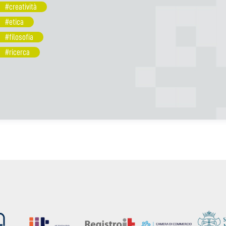
#creatività
#etica
#filosofia
#ricerca