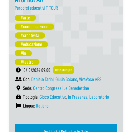
Percorsi educativi T-TOUR
#arte
#comunicazione
#creatività
#educazione
#ia
#teatro
10/10/2024 09:00
Date Multiple
Con:
Daniele Tarini
,
Giulia Solano
,
VivaVoce APS
Sede:
Centro Congressi Le Benedettine
Tipologia:
Gioco Educativo
,
In Presenza
,
Laboratorio
Lingua:
Italiano
Vedi tutti i Dettagli e le Date