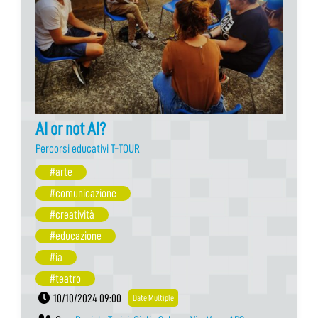
AI or not AI?
Percorsi educativi T-TOUR
#arte
#comunicazione
#creatività
#educazione
#ia
#teatro
10/10/2024 09:00
Date Multiple