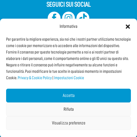
SEGUICI SUI SOCIAL
Informativa
Per garantire la migliore esperienza, sia noi che i nostri partner utilizziamo tecnologie
come i cookie per memorizzare e/o accedere alle informazioni del dispositivo.
Fornire il consenso per queste tecnologie permette a noi e ai nostri partner di
elaborare i dati personali, come il comportamento online o gli ID unici su questo sito.
Iscriviti alla Newsletter
Negare o ritirare il consenso può influire negativamente su alcune funzioni e
funzionalità. Puoi modificare le tue scelte in qualsiasi momento in impostazioni
Cookie.
Privacy & Cookie Policy
|
Impostazioni Cookie
CONDIVIDI QUESTA PAGINA!
Facebook
WhatsApp
Email
Accetta
Rifiuta
Visualizza preferenze
Copyright © 2026 IF2024 |
Credits
La Jetée
|
Privacy & Cookie Policy
|
Impostazioni Cookie
|
Sitemap
|
| Online:
1