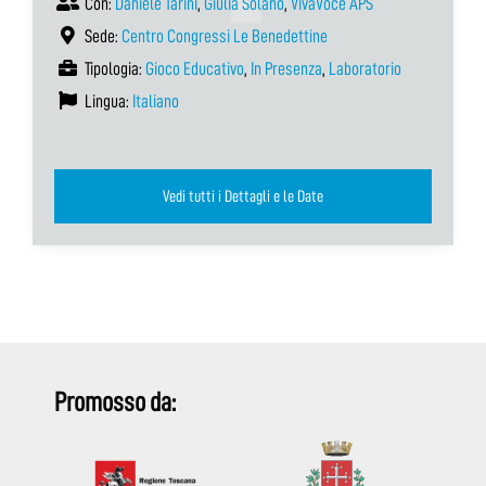
Con:
Daniele Tarini
,
Giulia Solano
,
VivaVoce APS
Sede:
Centro Congressi Le Benedettine
Tipologia:
Gioco Educativo
,
In Presenza
,
Laboratorio
Lingua:
Italiano
Vedi tutti i Dettagli e le Date
Promosso da: