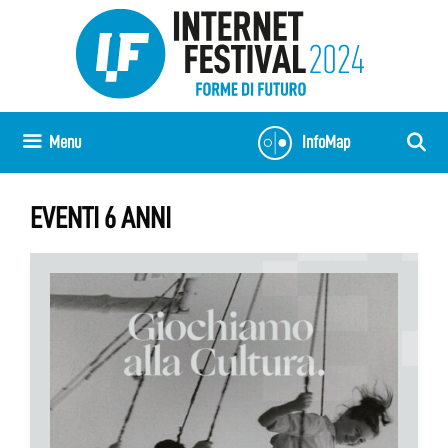
Vai
al
contenuto
Menu
InfoMap
EVENTI 6 ANNI