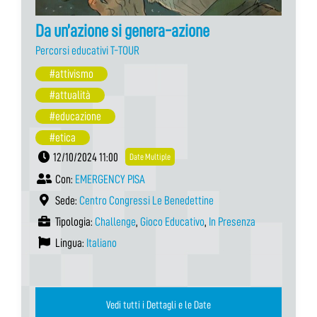
Da un’azione si genera-azione
Percorsi educativi T-TOUR
#attivismo
#attualità
#educazione
#etica
12/10/2024 11:00
Date Multiple
Con:
EMERGENCY PISA
Sede:
Centro Congressi Le Benedettine
Tipologia:
Challenge
,
Gioco Educativo
,
In Presenza
Lingua:
Italiano
Vedi tutti i Dettagli e le Date