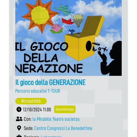
Il gioco della GENERAZIONE
Percorsi educativi T-TOUR
#creatività
12/10/2024 11:00
Date Multiple
Con:
la Mirabilis Teatro societas
Sede:
Centro Congressi Le Benedettine