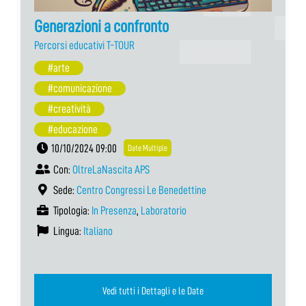
Generazioni a confronto
Percorsi educativi T-TOUR
#arte
#comunicazione
#creatività
#educazione
10/10/2024 09:00
Date Multiple
Con:
OltreLaNascita APS
Sede:
Centro Congressi Le Benedettine
Tipologia:
In Presenza
,
Laboratorio
Lingua:
Italiano
Vedi tutti i Dettagli e le Date