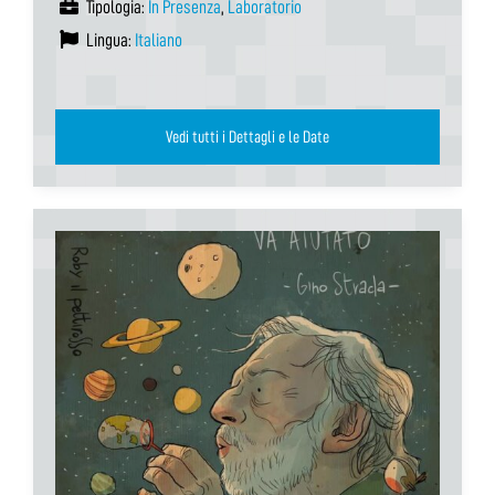
Tipologia:
In Presenza
,
Laboratorio
Lingua:
Italiano
Vedi tutti i Dettagli e le Date