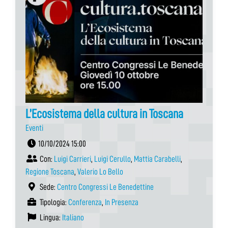
L’Ecosistema della cultura in Toscana
Eventi
10/10/2024 15:00
Con:
Luigi Carrieri
,
Luigi Cerullo
,
Mattia Carabelli
,
Regione Toscana
,
Valerio Lo Bello
Sede:
Centro Congressi Le Benedettine
Tipologia:
Conferenza
,
In Presenza
Lingua:
Italiano