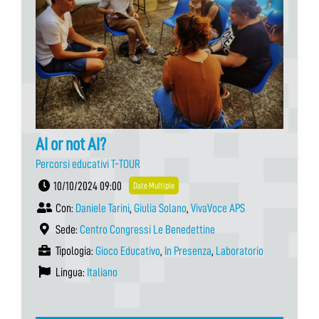
AI or not AI?
Percorsi educativi T-TOUR
10/10/2024 09:00
Date Multiple
Con:
Daniele Tarini
,
Giulia Solano
,
VivaVoce APS
Sede:
Centro Congressi Le Benedettine
Tipologia:
Gioco Educativo
,
In Presenza
,
Laboratorio
Lingua:
Italiano