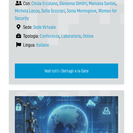
Con:
Cinzia Ercolano
,
Giovanna Dimitri
,
Manuela Santini
,
Michela Lecce
,
Sofia Scozzari
,
Sonia Montegiove
,
Women for
Security
Sede:
Sede Virtuale
Tipologia:
Conferenza
,
Laboratorio
,
Online
Lingua:
Italiano
Vedi tutti i Dettagli e le Date