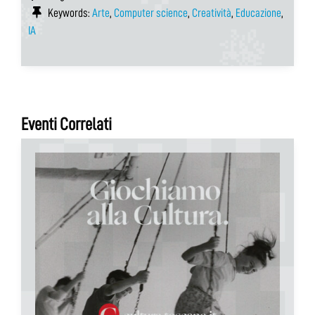
Keywords:
Arte
,
Computer science
,
Creatività
,
Educazione
,
IA
Eventi Correlati