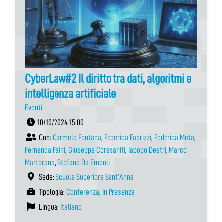
CyberLaw#2 Il diritto tra dati, algoritmi e
intelligenza artificiale
Eventi
10/10/2024 15:00
Con:
Carmelo Fontana
,
Federica Fabrizzi
,
Federica Meta
,
Fernanda Faini
,
Giuseppe Corasaniti
,
Iacopo Destri
,
Marco
Martorana
,
Stefano Da Empoli
Sede:
Scuola Superiore Sant’Anna
Tipologia:
Conferenza
,
In Presenza
Lingua:
Italiano