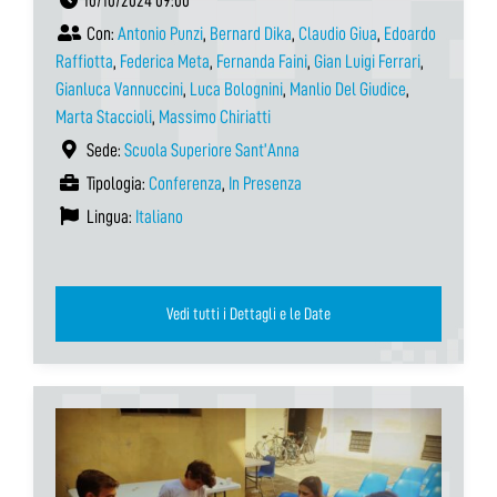
10/10/2024 09:00
Con:
Antonio Punzi
,
Bernard Dika
,
Claudio Giua
,
Edoardo
Raffiotta
,
Federica Meta
,
Fernanda Faini
,
Gian Luigi Ferrari
,
Gianluca Vannuccini
,
Luca Bolognini
,
Manlio Del Giudice
,
Marta Staccioli
,
Massimo Chiriatti
Sede:
Scuola Superiore Sant’Anna
Tipologia:
Conferenza
,
In Presenza
Lingua:
Italiano
Vedi tutti i Dettagli e le Date