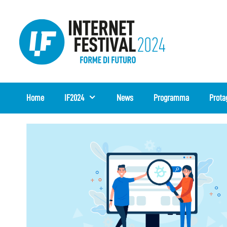
Vai
al
contenuto
Home
IF2024
News
Programma
Prota