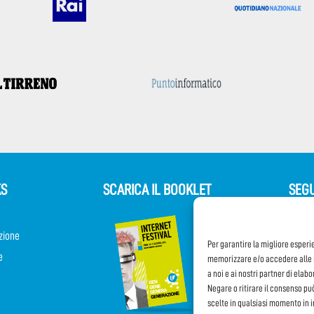
KS
SCARICA IL BOOKLET
SEGU
zione
Per garantire la migliore esperi
e
memorizzare e/o accedere alle i
a noi e ai nostri partner di elab
Negare o ritirare il consenso pu
scelte in qualsiasi momento in 