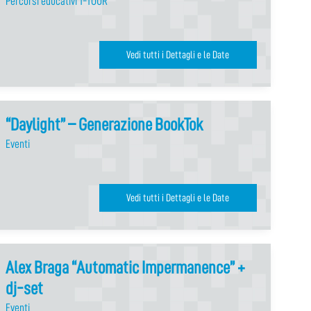
Percorsi educativi T-TOUR
Vedi tutti i Dettagli e le Date
“Daylight” – Generazione BookTok
Eventi
Vedi tutti i Dettagli e le Date
Alex Braga “Automatic Impermanence” +
dj-set
Eventi