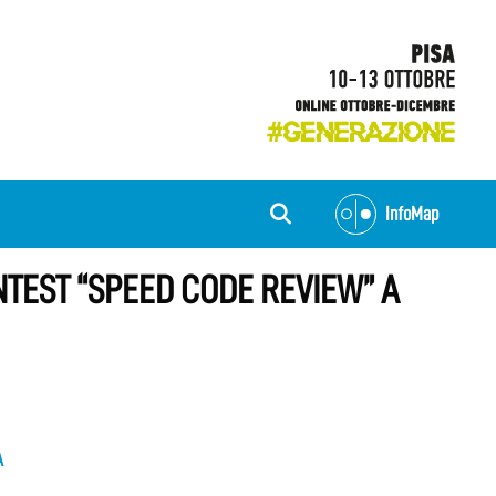
InfoMap
NTEST “SPEED CODE REVIEW” A
A