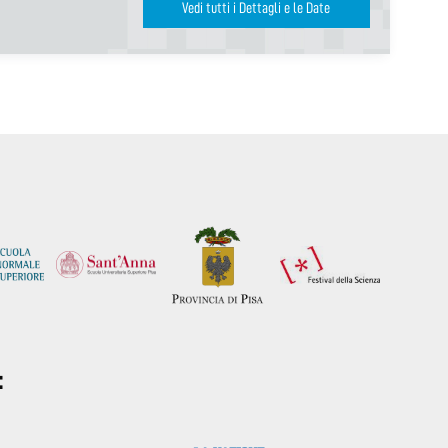
Vedi tutti i Dettagli e le Date
: