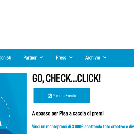
gonisti
Partner
Press
Archivio
GO, CHECK…CLICK!
Prenota Evento
A spasso per Pisa a caccia di premi
Vinci un montepremi di 3.000€ scattando foto creative e div